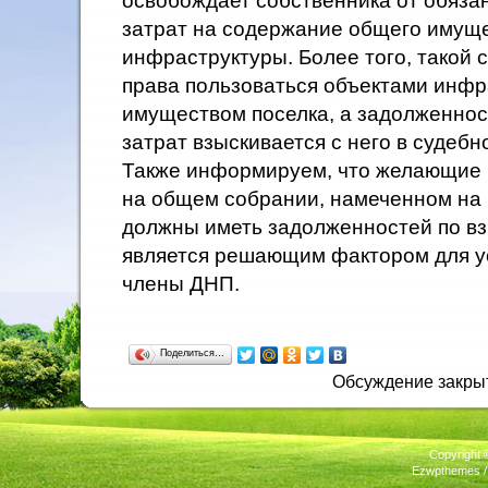
освобождает собственника от обяз
затрат на содержание общего имуще
инфраструктуры. Более того, такой 
права пользоваться объектами инф
имуществом поселка, а задолженно
затрат взыскивается с него в судебн
Также информируем, что желающие 
на общем собрании, намеченном на 1
должны иметь задолженностей по вз
является решающим фактором для у
члены ДНП.
Поделиться…
Обсуждение закры
Copyright
Ezwpthemes 