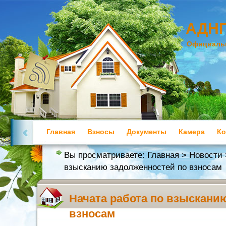
АДНП
Официальн
Главная
Взносы
Документы
Камера
Ко
Полезная информация
Вы просматриваете:
Главная
>
Новости
взысканию задолженностей по взносам
Начата работа по взыскани
взносам